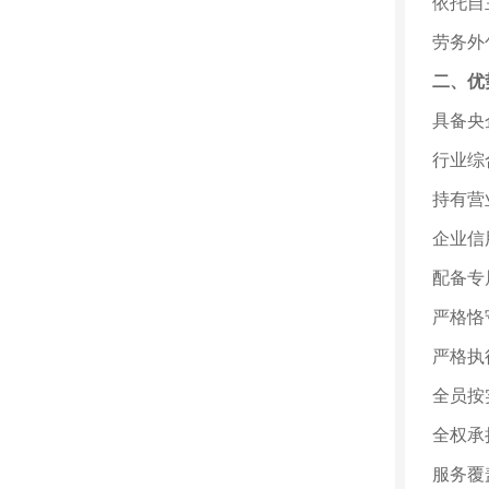
依托自
劳务外
二、优
具备央
行业综
持有营
企业信
配备专
严格恪
严格执
全员按
全权承
服务覆