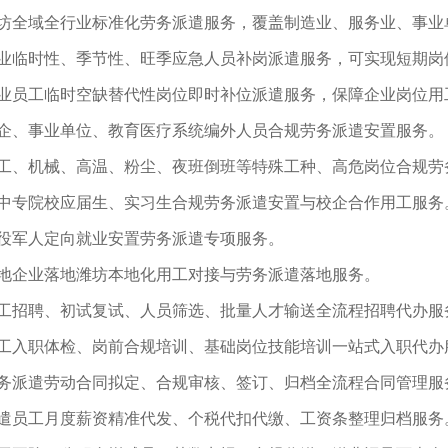
坊全域全行业标准化劳务派遣服务，覆盖制造业、服务业、事业
业临时性、季节性、旺季应急人员补岗派遣服务，可实现短期岗
业员工临时空缺替代性岗位即时补位派遣服务，保障企业岗位用
企、事业单位、教育医疗系统编外人员合规劳务派遣安置服务。
工、机械、高温、粉尘、夜班倒班等特殊工种、高危岗位合规劳
中专院校应届生、实习生合规劳务派遣安置与校企合作用工服务
役军人定向就业安置劳务派遣专项服务。
地企业落地潍坊本地化用工对接与劳务派遣落地服务。
工招聘、初试复试、人员筛选、批量人才输送全流程招聘代办服
工入职体检、岗前合规培训、基础岗位技能培训一站式入职代办
务派遣劳动合同拟定、合规审核、签订、归档全流程合同管理服
遣员工月度薪资精准代发、个税代扣代缴、工资条整理归档服务