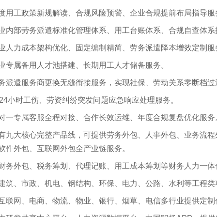
度用工政策新规解读、合规风险预警、企业合规提前布局指导服
业内部劳务派遣标准化管理体系、用工台账体系、合规自查体系
业人力成本架构优化、固定编制精简、劳务派遣降本增效定制服
业专属备用人才池搭建、长期用工人才储备服务。
务派遣服务商更换无缝衔接服务，实现社保、劳动关系零断档过
24
小时工伤、劳资纠纷突发问题应急响应处理服务。
对一专属客服全程对接、合作长效运维、年度合规复盘优化服务
有九大核心完整产品线，可提供劳务外包、人事外包、业务流程
软件外包、互联网外包全产业链服务。
财务外包、税务筹划、代理记账、用工成本筹划等财务人力一体
建筑、市政、机电、钢结构、环保、电力、公路、水利等工程类
互联网、电商、物流、物业、银行、烟草、电信多行业提供定制