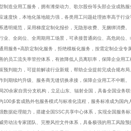
型制造业用工服务，拥有潍柴动力、歌尔股份等头部企业成熟服
应速度快，本地化落地能力强，各类用工问题处理效率高于行业
系透明规范，采用梯度定制化报价，无隐形收费、无捆绑消费。
行业、全岗位、全周期用工场景，可承接普通岗位、高危岗位、
通用服务
+
高阶定制化服务，拒绝模板化服务，按需定制企业专
善的员工流失率管控体系，有效降低人员离职率，保障企业用工
策预判能力，可提前解读行业新规，帮助企业提前完成合规布局
作到期续约升级、服务商无缝切换承接，保障企业用工不中断。
局
20
余家自营分支机构，立足山东、辐射全国，具备全国业务联
内
100
多套成熟外包服务模式与标准化流程，服务标准成为国内
强数据处理能力，搭建全国
SSC
共享中心体系，实现全国服务标
威劳动法专家团队、完整风控文件体系，具备极强的用工风险预