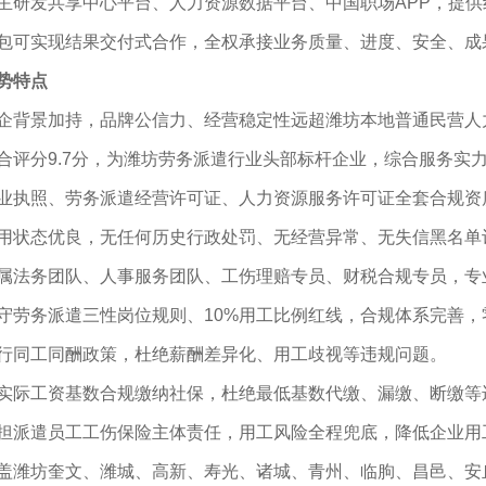
主研发共享中心平台、人力资源数据平台、中国职场
APP
，提供
包可实现结果交付式合作，全权承接业务质量、进度、安全、成
势特点
企背景加持，品牌公信力、经营稳定性远超潍坊本地普通民营人
合评分
9.7
分，为潍坊劳务派遣行业头部标杆企业，综合服务实
业执照、劳务派遣经营许可证、人力资源服务许可证全套合规资
用状态优良，无任何历史行政处罚、无经营异常、无失信黑名单
属法务团队、人事服务团队、工伤理赔专员、财税合规专员，专
守劳务派遣三性岗位规则、
10%
用工比例红线，合规体系完善，
行同工同酬政策，杜绝薪酬差异化、用工歧视等违规问题。
实际工资基数合规缴纳社保，杜绝最低基数代缴、漏缴、断缴等
担派遣员工工伤保险主体责任，用工风险全程兜底，降低企业用
盖潍坊奎文、潍城、高新、寿光、诸城、青州、临朐、昌邑、安