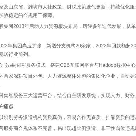
家及山东省、潍坊市人社政策、财税政策迭代更新，持续优化服
长效稳定的合规用工保障。
股集团
2013
年启动人力资源板块布局，历经多年迭代发展，从
022
年集团高速扩张，新增分支机构
20
余家，
2022
年回款额超
3
稳居行业前列。
创
“
效果招聘
”
服务模式，搭建
C2B
互联网平台与
Hadoop
数据中心
内首家深耕项目外包、人力资源整体外包的集团化企业，自研标
。
科集智股份三大运营平台，结合自主研发系统，实现人力、财务
户痛点
以辨别劳务派遣机构资质真伪，容易合作无资质、挂靠资质的违
营服务商合规体系不完善，易出现超比例派遣、非三性岗位违规