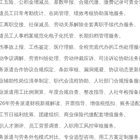
工五险、公积金增减员、基数申报、合规代缴、缴费记录可查全
遣员工日常考勤统计、在岗管理、绩效考核协助落地服务。
工离职交接、社保减员、劳动关系解除全套离职手续代办服务。
遣员工人事档案规范化电子化托管、长期归档管理服务。
伤事故上报、工伤鉴定、医疗理赔、全程兜底代办的工伤处理服
动争议调解、劳资纠纷处理、劳动仲裁应诉、司法诉讼协助法务
务派遣合作协议合规拟定、条款审核、漏洞规避、协议动态更新
业辅助性岗位清单制定、职代会流程协助、人社部门合规报备服
业派遣用工比例测算、年度合规自查、整改指导、人社年检报备
26
年劳务派遣财税新规解读、开票指导、增值税抵扣、账务适配
工节日福利统筹、团建组织、商业保险代缴配套增值服务。
职人才测评、员工背景调查、入职用工风控审核服务。
务派遣与劳务外包模式对比、专业选型咨询、用工方案定制服务