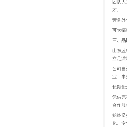
团队人
才。
劳务外
可大幅
三、品
山东蓝
立足潍
公司自
业、事
长期聚
凭借完
合作服
始终坚
化、专